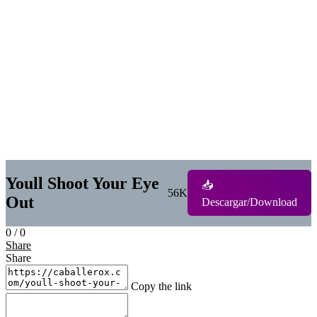
Youll Shoot Your Eye
📥
56K
Out
Descargar/Download
0
/
0
Share
Share
Copy the link