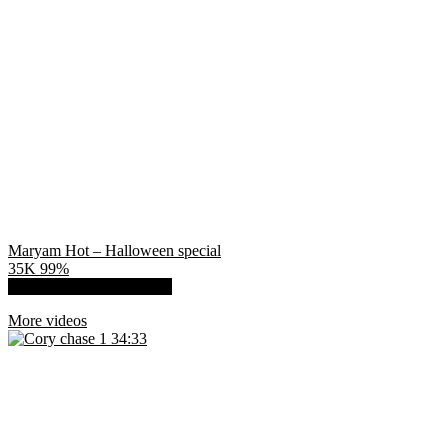
Maryam Hot – Halloween special
35K
99%
Show more related videos
More videos
34:33