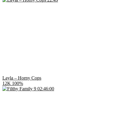
Layla – Horny Cops
12K
100%
02:46:00