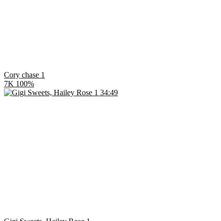
Cory chase 1
7K
100%
34:49