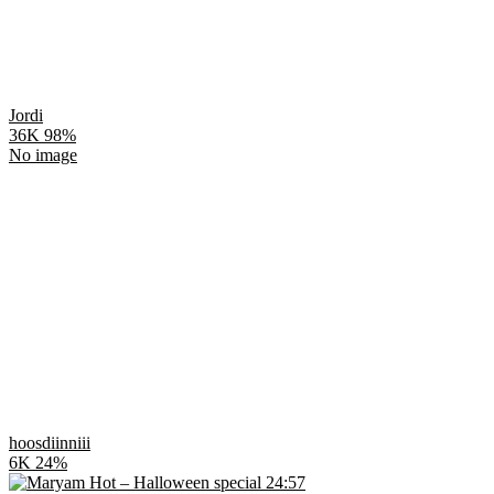
Jordi
36K
98%
No image
hoosdiinniii
6K
24%
24:57