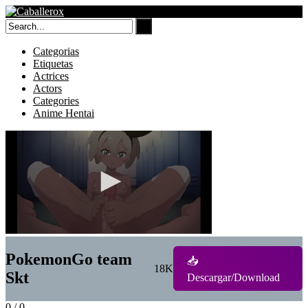
Skip
to
content
Categorias
Etiquetas
Actrices
Actors
Categories
Anime Hentai
PokemonGo team
📥
18K
Skt
Descargar/Download
0
/
0