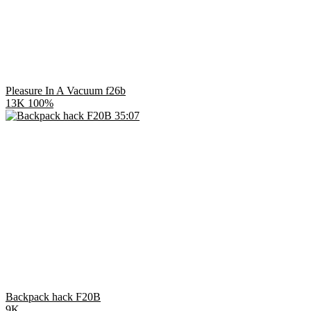
Pleasure In A Vacuum f26b
13K
100%
35:07
Backpack hack F20B
9K