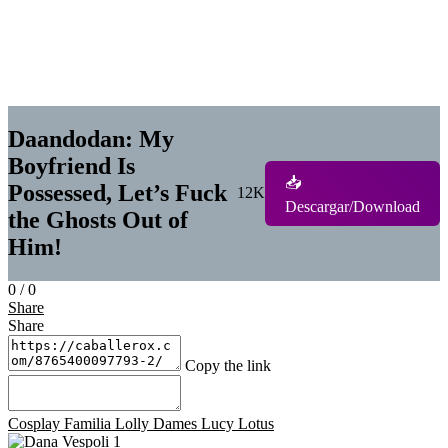
Daandodan: My
Boyfriend Is
📥
Possessed, Let’s Fuck
12K
Descargar/Download
the Ghosts Out of
Him!
0
/
0
Share
Share
Copy the link
Cosplay
Familia
Lolly Dames
Lucy Lotus