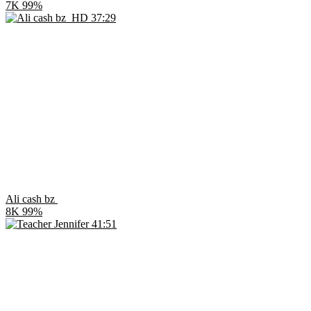
7K
99%
HD
37:29
Ali cash bz
8K
99%
41:51