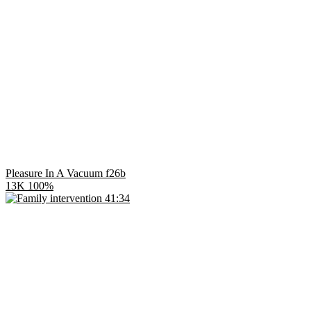
Pleasure In A Vacuum f26b
13K
100%
41:34