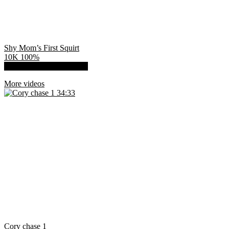
Shy Mom’s First Squirt
10K
100%
Show more related videos
More videos
34:33
Cory chase 1