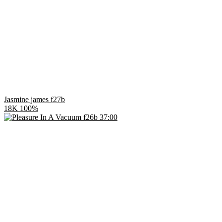
Jasmine james f27b
18K
100%
37:00