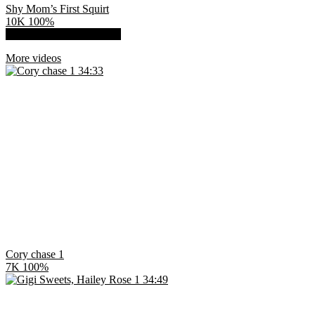
Shy Mom’s First Squirt
10K
100%
Show more related videos
More videos
34:33
Cory chase 1
7K
100%
34:49